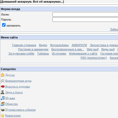
[
Домашний аквариум. Всё об аквариумах...
]
Форма входа
Логин:
Пароль:
запомнить
Забыл
Меню сайта
Главная страница
Видео
Фотоальбомы
АКВАРИУМ
Экосистема в домаш
Растение в аквариуме
Беспозвоночные в акв...
Мир рыб
Виды рыб
За кулисами хобби
Таблицы
Источники
Информация о сайте
Гостевая кни
FAQ (вопрос/ответ)
Катал
Categories
Другое
Компьютерные игры
Красота и здоровье
Люди и блоги
Музыка
Общество
Путешествия и события
Развлечения