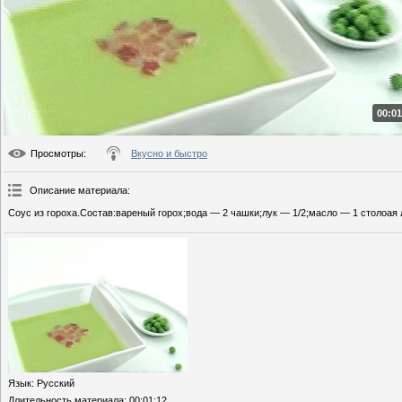
00:01
Просмотры
:
Вкусно и быстро
Описание материала
:
Соус из гороха.Состав:вареный горох;вода — 2 чашки;лук — 1/2;масло — 1 столоая 
Язык
: Русский
Длительность материала
: 00:01:12