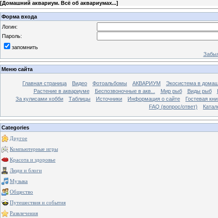
[
Домашний аквариум. Всё об аквариумах...
]
Форма входа
Логин:
Пароль:
запомнить
Забыл
Меню сайта
Главная страница
Видео
Фотоальбомы
АКВАРИУМ
Экосистема в домаш
Растение в аквариуме
Беспозвоночные в акв...
Мир рыб
Виды рыб
За кулисами хобби
Таблицы
Источники
Информация о сайте
Гостевая кни
FAQ (вопрос/ответ)
Катал
Categories
Другое
Компьютерные игры
Красота и здоровье
Люди и блоги
Музыка
Общество
Путешествия и события
Развлечения