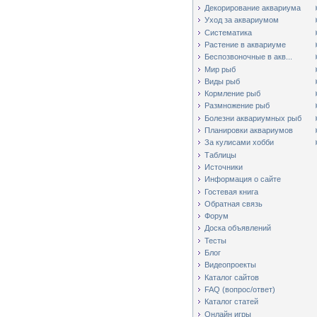
Декорирование аквариума
Уход за аквариумом
Систематика
Растение в аквариуме
Беспозвоночные в акв...
Мир рыб
Виды рыб
Кормление рыб
Размножение рыб
Болезни аквариумных рыб
Планировки аквариумов
За кулисами хобби
Таблицы
Источники
Информация о сайте
Гостевая книга
Обратная связь
Форум
Доска объявлений
Тесты
Блог
Видеопроекты
Каталог сайтов
FAQ (вопрос/ответ)
Каталог статей
Онлайн игры