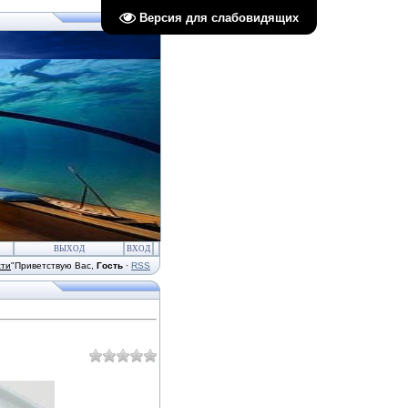
Версия для слабовидящих
ВЫХОД
ВХОД
сти
"
Приветствую Вас
,
Гость
·
RSS