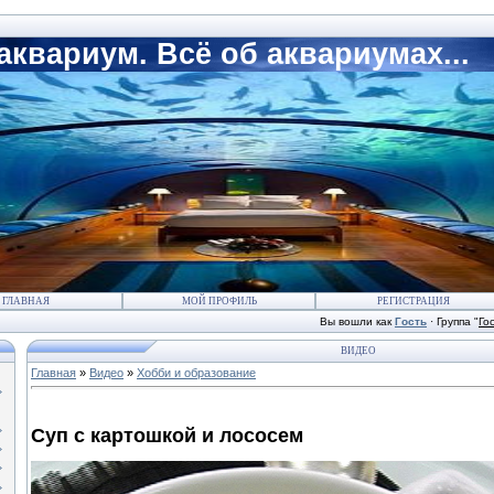
квариум. Всё об аквариумах...
ГЛАВНАЯ
МОЙ ПРОФИЛЬ
РЕГИСТРАЦИЯ
Вы вошли как
Гость
·
Группа
"
Го
ВИДЕО
Главная
»
Видео
»
Хобби и образование
Суп с картошкой и лососем