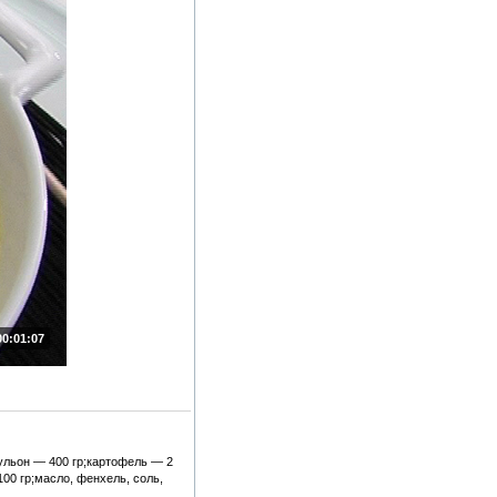
00:01:07
ульон — 400 гр;картофель — 2
00 гр;масло, фенхель, соль,