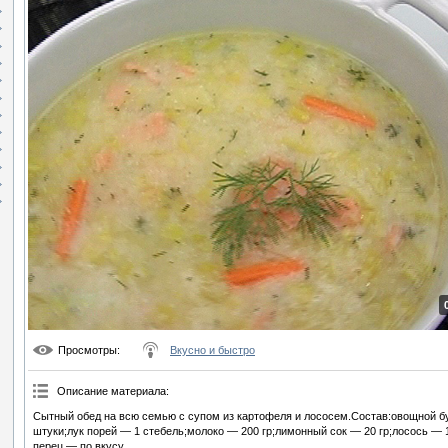
Просмотры
:
Вкусно и быстро
Описание материала
:
Сытный обед на всю семью с супом из картофеля и лососем.Состав:овощной б
штуки;лук порей — 1 стебель;молоко — 200 гр;лимонный сок — 20 гр;лосось — 1
перец — по вкусу.