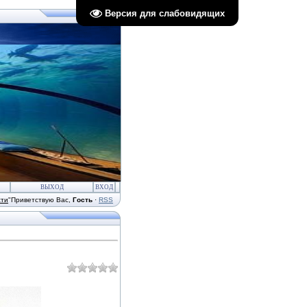
Версия для слабовидящих
ВЫХОД
ВХОД
сти
"
Приветствую Вас
,
Гость
·
RSS