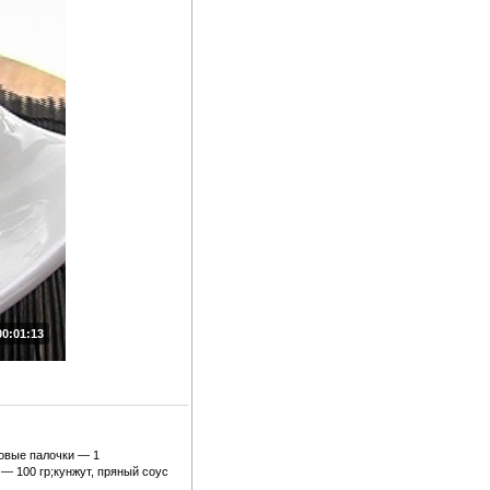
00:01:13
бовые палочки — 1
— 100 гр;кунжут, пряный соус