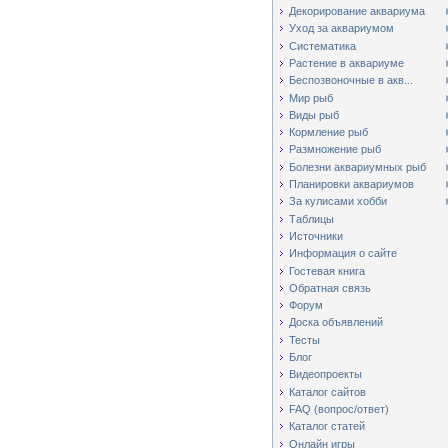
Декорирование аквариума
Уход за аквариумом
Систематика
Растение в аквариуме
Беспозвоночные в акв...
Мир рыб
Виды рыб
Кормление рыб
Размножение рыб
Болезни аквариумных рыб
Планировки аквариумов
За кулисами хобби
Таблицы
Источники
Информация о сайте
Гостевая книга
Обратная связь
Форум
Доска объявлений
Тесты
Блог
Видеопроекты
Каталог сайтов
FAQ (вопрос/ответ)
Каталог статей
Онлайн игры