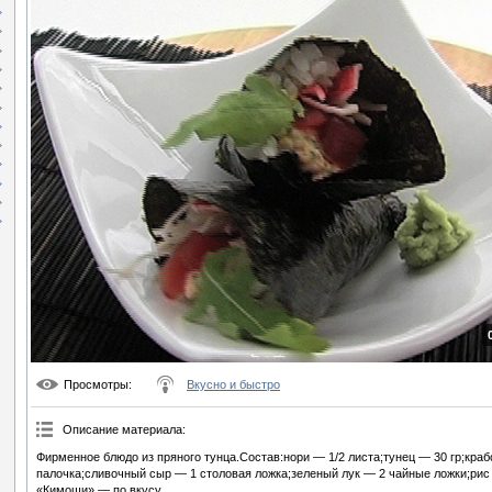
Просмотры
:
Вкусно и быстро
Описание материала
:
Фирменное блюдо из пряного тунца.Состав:нори — 1/2 листа;тунец — 30 гр;кра
палочка;сливочный сыр — 1 столовая ложка;зеленый лук — 2 чайные ложки;рис 
«Кимоши» — по вкусу.