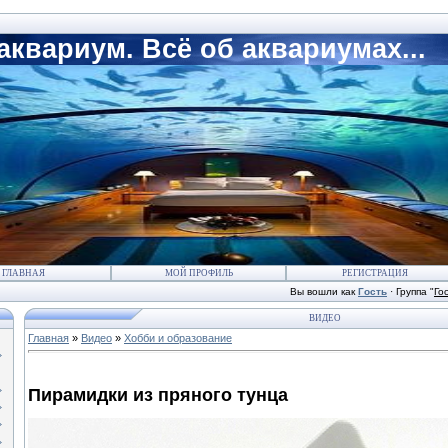
квариум. Всё об аквариумах...
ГЛАВНАЯ
МОЙ ПРОФИЛЬ
РЕГИСТРАЦИЯ
Вы вошли как
Гость
·
Группа
"
Го
ВИДЕО
Главная
»
Видео
»
Хобби и образование
Пирамидки из пряного тунца