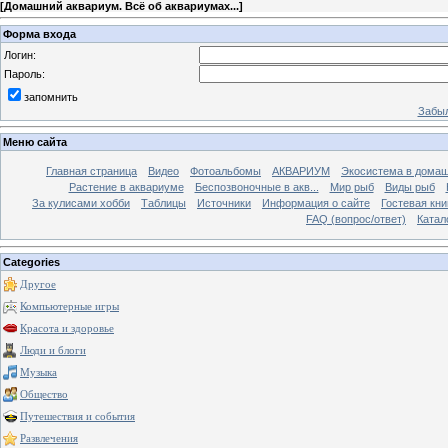
[
Домашний аквариум. Всё об аквариумах...
]
Форма входа
Логин:
Пароль:
запомнить
Забыл
Меню сайта
Главная страница
Видео
Фотоальбомы
АКВАРИУМ
Экосистема в домаш
Растение в аквариуме
Беспозвоночные в акв...
Мир рыб
Виды рыб
За кулисами хобби
Таблицы
Источники
Информация о сайте
Гостевая кни
FAQ (вопрос/ответ)
Катал
Categories
Другое
Компьютерные игры
Красота и здоровье
Люди и блоги
Музыка
Общество
Путешествия и события
Развлечения