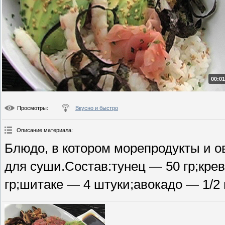
00:01
Просмотры
:
Вкусно и быстро
Описание материала
:
Блюдо, в котором морепродукты и о
для суши.Состав:тунец — 50 гр;кре
гр;шитаке — 4 штуки;авокадо — 1/2 ш