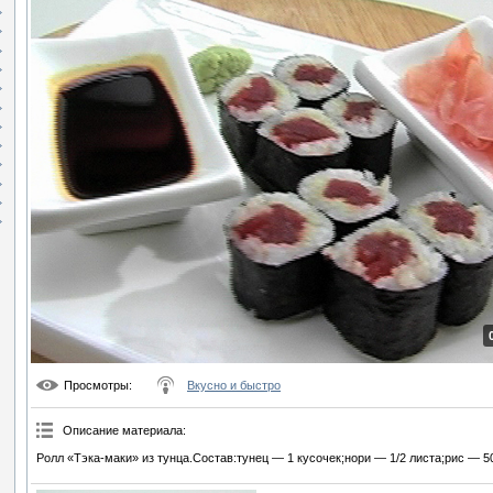
Просмотры
:
Вкусно и быстро
Описание материала
:
Ролл «Тэка-маки» из тунца.Состав:тунец — 1 кусочек;нори — 1/2 листа;рис — 50