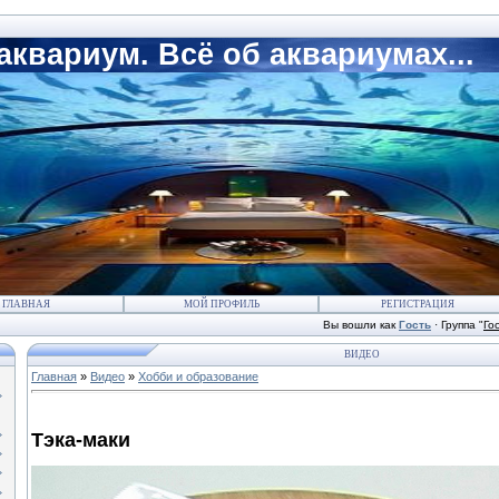
квариум. Всё об аквариумах...
ГЛАВНАЯ
МОЙ ПРОФИЛЬ
РЕГИСТРАЦИЯ
Вы вошли как
Гость
·
Группа
"
Го
ВИДЕО
Главная
»
Видео
»
Хобби и образование
Тэка-маки