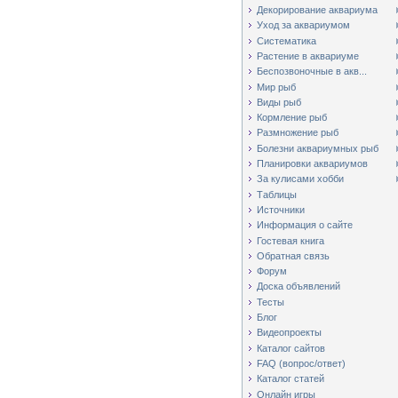
Декорирование аквариума
Уход за аквариумом
Систематика
Растение в аквариуме
Беспозвоночные в акв...
Мир рыб
Виды рыб
Кормление рыб
Размножение рыб
Болезни аквариумных рыб
Планировки аквариумов
За кулисами хобби
Таблицы
Источники
Информация о сайте
Гостевая книга
Обратная связь
Форум
Доска объявлений
Тесты
Блог
Видеопроекты
Каталог сайтов
FAQ (вопрос/ответ)
Каталог статей
Онлайн игры