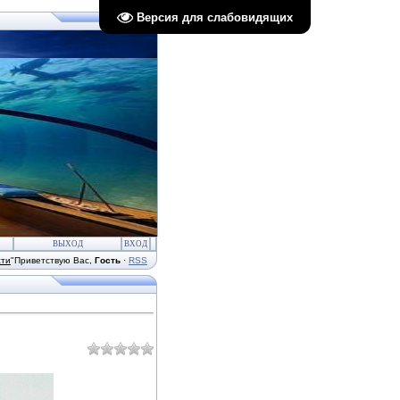
Версия для слабовидящих
ВЫХОД
ВХОД
сти
"
Приветствую Вас
,
Гость
·
RSS