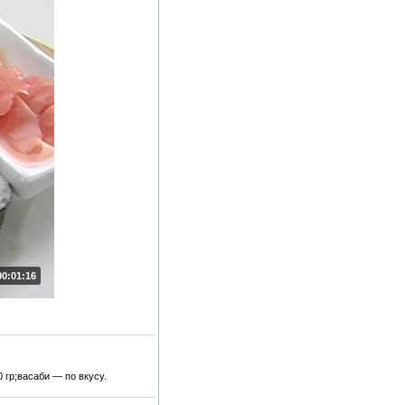
00:01:16
 гр;васаби — по вкусу.