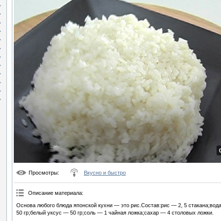
Просмотры
:
Вкусно и быстро
Описание материала
:
Основа любого блюда японской кухни — это рис.Состав:рис — 2, 5 стакана;вода
50 гр;белый уксус — 50 гр;соль — 1 чайная ложка;сахар — 4 столовых ложки.