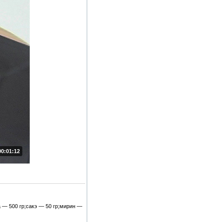
00:01:12
 — 500 гр;сакэ — 50 гр;мирин —