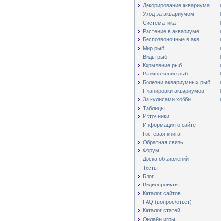
Декорирование аквариума
Уход за аквариумом
Систематика
Растение в аквариуме
Беспозвоночные в акв...
Мир рыб
Виды рыб
Кормление рыб
Размножение рыб
Болезни аквариумных рыб
Планировки аквариумов
За кулисами хобби
Таблицы
Источники
Информация о сайте
Гостевая книга
Обратная связь
Форум
Доска объявлений
Тесты
Блог
Видеопроекты
Каталог сайтов
FAQ (вопрос/ответ)
Каталог статей
Онлайн игры