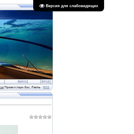
Версия для слабовидящих
ВЫХОД
ВХОД
сти
"
Приветствую Вас
,
Гость
·
RSS