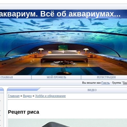
квариум. Всё об аквариумах...
ГЛАВНАЯ
МОЙ ПРОФИЛЬ
РЕГИСТРАЦИЯ
Вы вошли как
Гость
·
Группа
"
Го
ВИДЕО
Главная
»
Видео
»
Хобби и образование
Рецепт риса