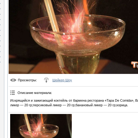
Просмотры
:
Шейкер Шоу
Описание материала
:
Искрящийся и зажигающий коктейль от бармена ресторана «Tapa De Comida», 
ликер — 20 гр;персиковый ликер — 20 гр;банановый ликер — 20 гр;корица.