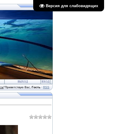
Версия для слабовидящих
ВЫХОД
ВХОД
сти
"
Приветствую Вас
,
Гость
·
RSS