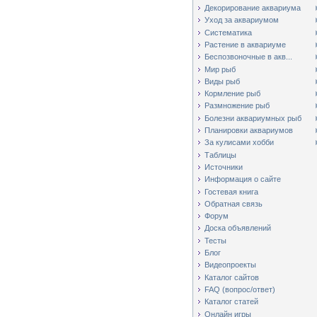
Декорирование аквариума
Уход за аквариумом
Систематика
Растение в аквариуме
Беспозвоночные в акв...
Мир рыб
Виды рыб
Кормление рыб
Размножение рыб
Болезни аквариумных рыб
Планировки аквариумов
За кулисами хобби
Таблицы
Источники
Информация о сайте
Гостевая книга
Обратная связь
Форум
Доска объявлений
Тесты
Блог
Видеопроекты
Каталог сайтов
FAQ (вопрос/ответ)
Каталог статей
Онлайн игры