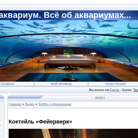
квариум. Всё об аквариумах...
ГЛАВНАЯ
МОЙ ПРОФИЛЬ
РЕГИСТРАЦИЯ
Вы вошли как
Гость
·
Группа
"
Го
ВИДЕО
Главная
»
Видео
»
Хобби и образование
Коктейль «Фейерверк»