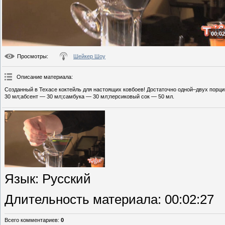
00:02
Просмотры
:
Шейкер Шоу
Описание материала
:
Созданный в Техасе коктейль для настоящих ковбоев! Достаточно одной–двух порци
30 мл;абсент — 30 мл;самбука — 30 мл;персиковый сок — 50 мл.
Язык
: Русский
Длительность материала
: 00:02:27
Всего комментариев
:
0