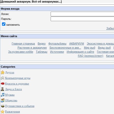
[
Домашний аквариум. Всё об аквариумах...
]
Форма входа
Логин:
Пароль:
запомнить
Забыл
Меню сайта
Главная страница
Видео
Фотоальбомы
АКВАРИУМ
Экосистема в домаш
Растение в аквариуме
Беспозвоночные в акв...
Мир рыб
Виды рыб
За кулисами хобби
Таблицы
Источники
Информация о сайте
Гостевая кни
FAQ (вопрос/ответ)
Катал
Categories
Другое
Компьютерные игры
Красота и здоровье
Люди и блоги
Музыка
Общество
Путешествия и события
Развлечения