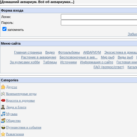
[
Домашний аквариум. Всё об аквариумах...
]
Форма входа
Логин:
Пароль:
запомнить
Забыл
Меню сайта
Главная страница
Видео
Фотоальбомы
АКВАРИУМ
Экосистема в домаш
Растение в аквариуме
Беспозвоночные в акв...
Мир рыб
Виды рыб
За кулисами хобби
Таблицы
Источники
Информация о сайте
Гостевая кни
FAQ (вопрос/ответ)
Катал
Categories
Другое
Компьютерные игры
Красота и здоровье
Люди и блоги
Музыка
Общество
Путешествия и события
Развлечения