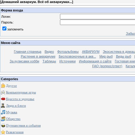
[
Домашний аквариум. Всё об аквариумах...
]
Форма входа
Логин:
Пароль:
запомнить
Забыл
Меню сайта
Главная страница
Видео
Фотоальбомы
АКВАРИУМ
Экосистема в домаш
Растение в аквариуме
Беспозвоночные в акв...
Мир рыб
Виды рыб
За кулисами хобби
Таблицы
Источники
Информация о сайте
Гостевая кни
FAQ (вопрос/ответ)
Катал
Categories
Другое
Компьютерные игры
Красота и здоровье
Люди и блоги
Музыка
Общество
Путешествия и события
Развлечения