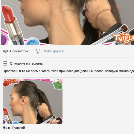
Просмотры
:
MakeUpgrade
Описание материала
:
Простая и в то же время элегантная прическа для длинных волос, которую можно сде
Язык
: Русский