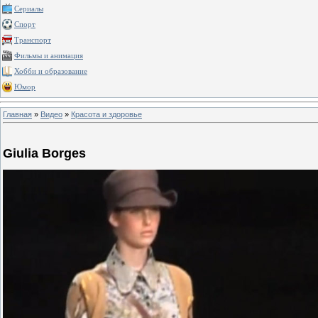
Сериалы
Спорт
Транспорт
Фильмы и анимация
Хобби и образование
Юмор
Главная
»
Видео
»
Красота и здоровье
Giulia Borges