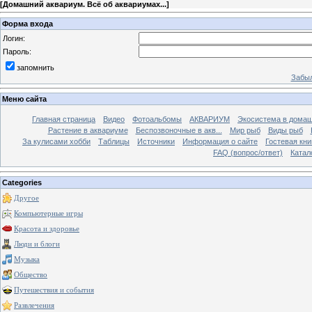
[
Домашний аквариум. Всё об аквариумах...
]
Форма входа
Логин:
Пароль:
запомнить
Забыл
Меню сайта
Главная страница
Видео
Фотоальбомы
АКВАРИУМ
Экосистема в домаш
Растение в аквариуме
Беспозвоночные в акв...
Мир рыб
Виды рыб
За кулисами хобби
Таблицы
Источники
Информация о сайте
Гостевая кни
FAQ (вопрос/ответ)
Катал
Categories
Другое
Компьютерные игры
Красота и здоровье
Люди и блоги
Музыка
Общество
Путешествия и события
Развлечения