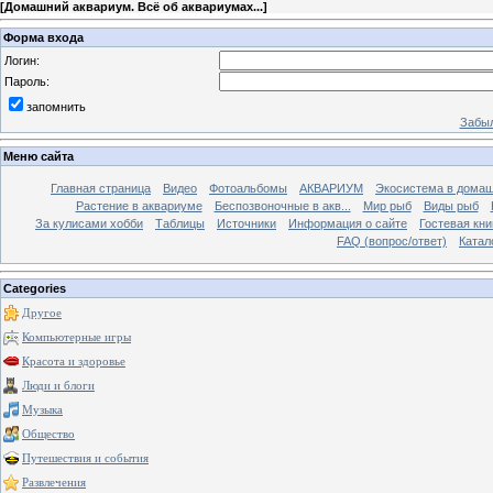
[
Домашний аквариум. Всё об аквариумах...
]
Форма входа
Логин:
Пароль:
запомнить
Забыл
Меню сайта
Главная страница
Видео
Фотоальбомы
АКВАРИУМ
Экосистема в домаш
Растение в аквариуме
Беспозвоночные в акв...
Мир рыб
Виды рыб
За кулисами хобби
Таблицы
Источники
Информация о сайте
Гостевая кни
FAQ (вопрос/ответ)
Катал
Categories
Другое
Компьютерные игры
Красота и здоровье
Люди и блоги
Музыка
Общество
Путешествия и события
Развлечения