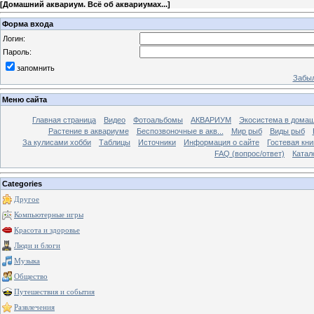
[
Домашний аквариум. Всё об аквариумах...
]
Форма входа
Логин:
Пароль:
запомнить
Забыл
Меню сайта
Главная страница
Видео
Фотоальбомы
АКВАРИУМ
Экосистема в домаш
Растение в аквариуме
Беспозвоночные в акв...
Мир рыб
Виды рыб
За кулисами хобби
Таблицы
Источники
Информация о сайте
Гостевая кни
FAQ (вопрос/ответ)
Катал
Categories
Другое
Компьютерные игры
Красота и здоровье
Люди и блоги
Музыка
Общество
Путешествия и события
Развлечения