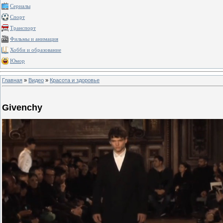
Сериалы
Спорт
Транспорт
Фильмы и анимация
Хобби и образование
Юмор
Главная
»
Видео
»
Красота и здоровье
Givenchy