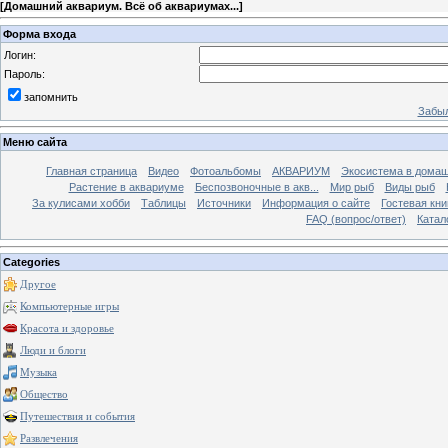
[
Домашний аквариум. Всё об аквариумах...
]
Форма входа
Логин:
Пароль:
запомнить
Забыл
Меню сайта
Главная страница
Видео
Фотоальбомы
АКВАРИУМ
Экосистема в домаш
Растение в аквариуме
Беспозвоночные в акв...
Мир рыб
Виды рыб
За кулисами хобби
Таблицы
Источники
Информация о сайте
Гостевая кни
FAQ (вопрос/ответ)
Катал
Categories
Другое
Компьютерные игры
Красота и здоровье
Люди и блоги
Музыка
Общество
Путешествия и события
Развлечения