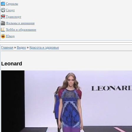
Сериалы
Спорт
Транспорт
Фильмы и анимация
Хобби и образование
Юмор
Главная
»
Видео
»
Красота и здоровье
Leonard