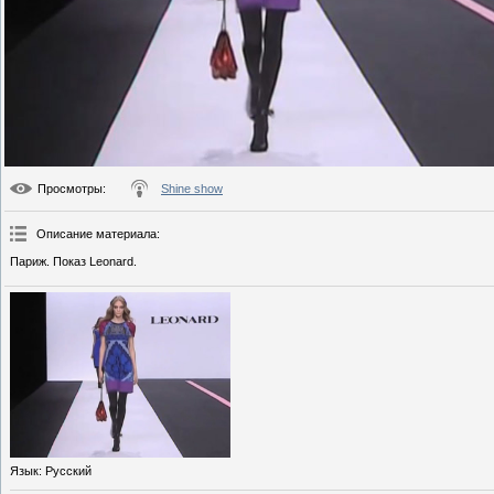
Просмотры
:
Shine show
Описание материала
:
Париж. Показ Leonard.
Язык
: Русский