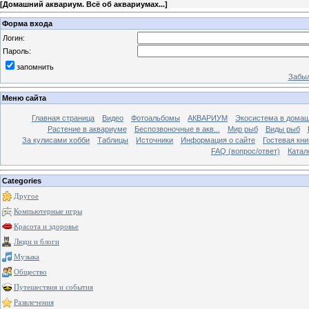
[
Домашний аквариум. Всё об аквариумах...
]
Форма входа
Логин:
Пароль:
запомнить
Забыл
Меню сайта
Главная страница
Видео
Фотоальбомы
АКВАРИУМ
Экосистема в домаш
Растение в аквариуме
Беспозвоночные в акв...
Мир рыб
Виды рыб
За кулисами хобби
Таблицы
Источники
Информация о сайте
Гостевая кни
FAQ (вопрос/ответ)
Катал
Categories
Другое
Компьютерные игры
Красота и здоровье
Люди и блоги
Музыка
Общество
Путешествия и события
Развлечения