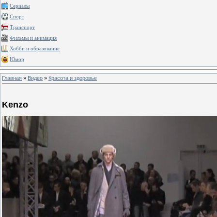
Сериалы
Спорт
Транспорт
Фильмы и анимация
Хобби и образование
Юмор
Главная
»
Видео
»
Красота и здоровье
Kenzo