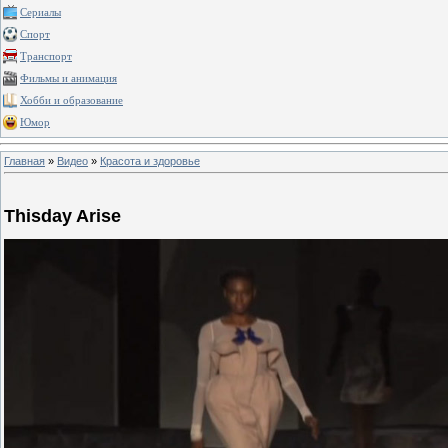
Сериалы
Спорт
Транспорт
Фильмы и анимация
Хобби и образование
Юмор
Главная
»
Видео
»
Красота и здоровье
Thisday Arise