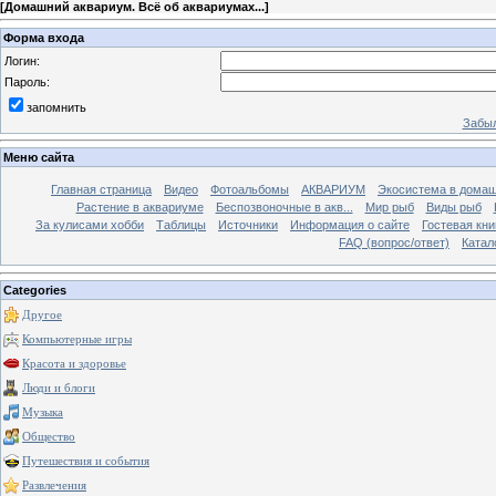
[
Домашний аквариум. Всё об аквариумах...
]
Форма входа
Логин:
Пароль:
запомнить
Забыл
Меню сайта
Главная страница
Видео
Фотоальбомы
АКВАРИУМ
Экосистема в домаш
Растение в аквариуме
Беспозвоночные в акв...
Мир рыб
Виды рыб
За кулисами хобби
Таблицы
Источники
Информация о сайте
Гостевая кни
FAQ (вопрос/ответ)
Катал
Categories
Другое
Компьютерные игры
Красота и здоровье
Люди и блоги
Музыка
Общество
Путешествия и события
Развлечения