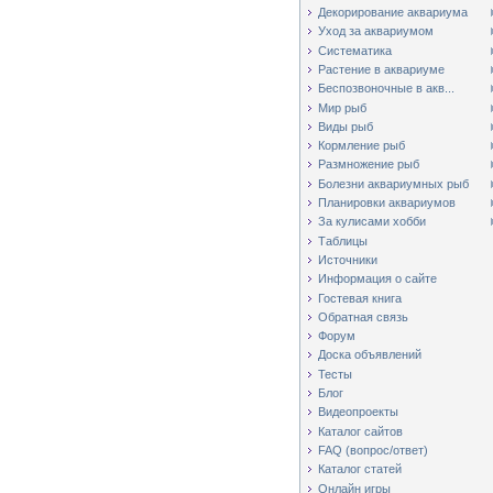
Декорирование аквариума
Уход за аквариумом
Систематика
Растение в аквариуме
Беспозвоночные в акв...
Мир рыб
Виды рыб
Кормление рыб
Размножение рыб
Болезни аквариумных рыб
Планировки аквариумов
За кулисами хобби
Таблицы
Источники
Информация о сайте
Гостевая книга
Обратная связь
Форум
Доска объявлений
Тесты
Блог
Видеопроекты
Каталог сайтов
FAQ (вопрос/ответ)
Каталог статей
Онлайн игры