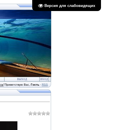
Версия для слабовидящих
ВЫХОД
ВХОД
сти
"
Приветствую Вас
,
Гость
·
RSS