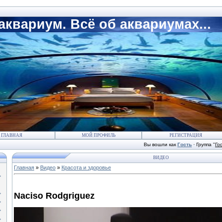
квариум. Всё об аквариумах...
ГЛАВНАЯ
МОЙ ПРОФИЛЬ
РЕГИСТРАЦИЯ
Вы вошли как
Гость
·
Группа
"
Го
ВИДЕО
Главная
»
Видео
»
Красота и здоровье
Naciso Rodgriguez