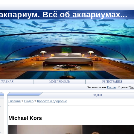
квариум. Всё об аквариумах...
ГЛАВНАЯ
МОЙ ПРОФИЛЬ
РЕГИСТРАЦИЯ
Вы вошли как
Гость
·
Группа
"
Го
ВИДЕО
Главная
»
Видео
»
Красота и здоровье
Michael Kors