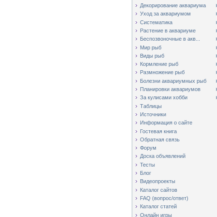
Декорирование аквариума
Уход за аквариумом
Систематика
Растение в аквариуме
Беспозвоночные в акв...
Мир рыб
Виды рыб
Кормление рыб
Размножение рыб
Болезни аквариумных рыб
Планировки аквариумов
За кулисами хобби
Таблицы
Источники
Информация о сайте
Гостевая книга
Обратная связь
Форум
Доска объявлений
Тесты
Блог
Видеопроекты
Каталог сайтов
FAQ (вопрос/ответ)
Каталог статей
Онлайн игры