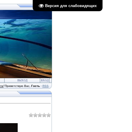
Версия для слабовидящих
ВЫХОД
ВХОД
сти
"
Приветствую Вас
,
Гость
·
RSS