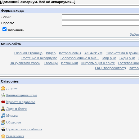
[
Домашний аквариум. Всё об аквариумах...
]
Форма входа
Логин:
Пароль:
запомнить
Забыл
Меню сайта
Главная страница
Видео
Фотоальбомы
АКВАРИУМ
Экосистема в домаш
Растение в аквариуме
Беспозвоночные в акв...
Мир рыб
Виды рыб
За кулисами хобби
Таблицы
Источники
Информация о сайте
Гостевая кни
FAQ (вопрос/ответ)
Катал
Categories
Другое
Компьютерные игры
Красота и здоровье
Люди и блоги
Музыка
Общество
Путешествия и события
Развлечения