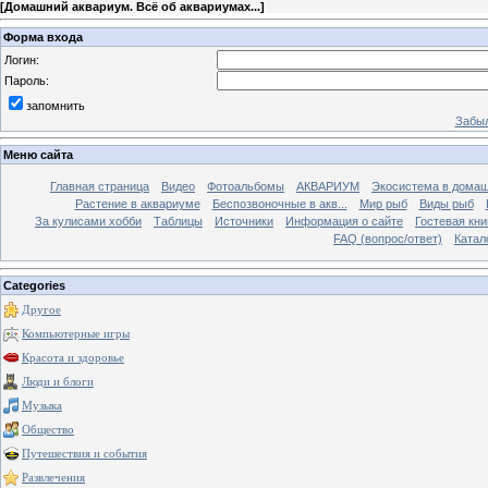
[
Домашний аквариум. Всё об аквариумах...
]
Форма входа
Логин:
Пароль:
запомнить
Забыл
Меню сайта
Главная страница
Видео
Фотоальбомы
АКВАРИУМ
Экосистема в домаш
Растение в аквариуме
Беспозвоночные в акв...
Мир рыб
Виды рыб
За кулисами хобби
Таблицы
Источники
Информация о сайте
Гостевая кни
FAQ (вопрос/ответ)
Катал
Categories
Другое
Компьютерные игры
Красота и здоровье
Люди и блоги
Музыка
Общество
Путешествия и события
Развлечения