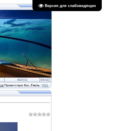
Версия для слабовидящих
ВЫХОД
ВХОД
сти
"
Приветствую Вас
,
Гость
·
RSS