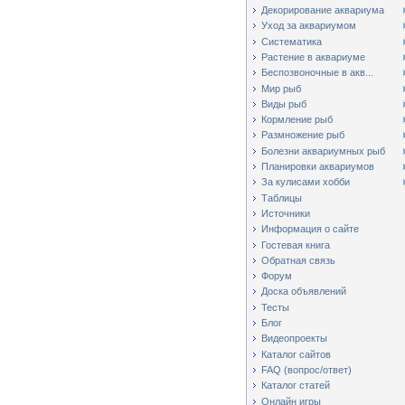
Декорирование аквариума
Уход за аквариумом
Систематика
Растение в аквариуме
Беспозвоночные в акв...
Мир рыб
Виды рыб
Кормление рыб
Размножение рыб
Болезни аквариумных рыб
Планировки аквариумов
За кулисами хобби
Таблицы
Источники
Информация о сайте
Гостевая книга
Обратная связь
Форум
Доска объявлений
Тесты
Блог
Видеопроекты
Каталог сайтов
FAQ (вопрос/ответ)
Каталог статей
Онлайн игры