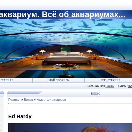
квариум. Всё об аквариумах...
ГЛАВНАЯ
МОЙ ПРОФИЛЬ
РЕГИСТРАЦИЯ
Вы вошли как
Гость
·
Группа
"
Го
ВИДЕО
Главная
»
Видео
»
Красота и здоровье
Ed Hardy