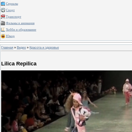
Сериалы
Спорт
Транспорт
Фильмы и анимация
Хобби и образование
Юмор
Главная
»
Видео
»
Красота и здоровье
Lilica Repilica