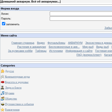
[
Домашний аквариум. Всё об аквариумах...
]
Форма входа
Логин:
Пароль:
запомнить
Забыл
Меню сайта
Главная страница
Видео
Фотоальбомы
АКВАРИУМ
Экосистема в домаш
Растение в аквариуме
Беспозвоночные в акв...
Мир рыб
Виды рыб
За кулисами хобби
Таблицы
Источники
Информация о сайте
Гостевая кни
FAQ (вопрос/ответ)
Катал
Categories
Другое
Компьютерные игры
Красота и здоровье
Люди и блоги
Музыка
Общество
Путешествия и события
Развлечения