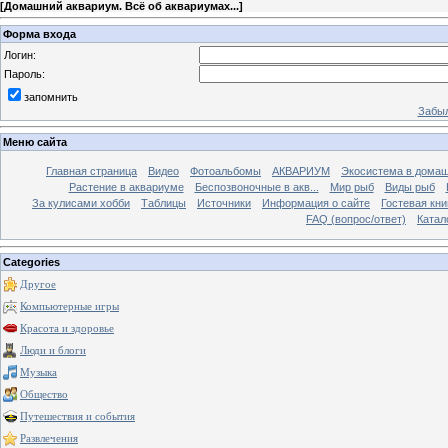
[
Домашний аквариум. Всё об аквариумах...
]
Форма входа
Логин:
Пароль:
запомнить
Забыл
Меню сайта
Главная страница
Видео
Фотоальбомы
АКВАРИУМ
Экосистема в домаш
Растение в аквариуме
Беспозвоночные в акв...
Мир рыб
Виды рыб
За кулисами хобби
Таблицы
Источники
Информация о сайте
Гостевая кни
FAQ (вопрос/ответ)
Катал
Categories
Другое
Компьютерные игры
Красота и здоровье
Люди и блоги
Музыка
Общество
Путешествия и события
Развлечения