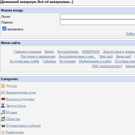
[
Домашний аквариум. Всё об аквариумах...
]
Форма входа
Логин:
Пароль:
запомнить
Забыл
Меню сайта
Главная страница
Видео
Фотоальбомы
АКВАРИУМ
Экосистема в домаш
Растение в аквариуме
Беспозвоночные в акв...
Мир рыб
Виды рыб
За кулисами хобби
Таблицы
Источники
Информация о сайте
Гостевая кни
FAQ (вопрос/ответ)
Катал
Categories
Другое
Компьютерные игры
Красота и здоровье
Люди и блоги
Музыка
Общество
Путешествия и события
Развлечения