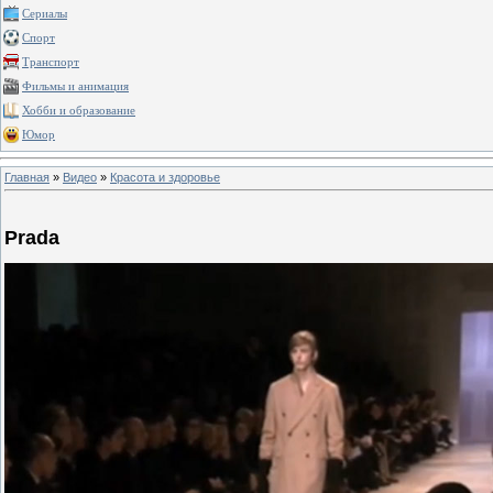
Сериалы
Спорт
Транспорт
Фильмы и анимация
Хобби и образование
Юмор
Главная
»
Видео
»
Красота и здоровье
Prada