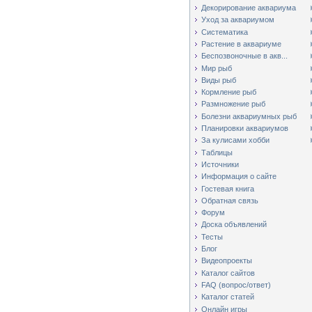
Декорирование аквариума
Уход за аквариумом
Систематика
Растение в аквариуме
Беспозвоночные в акв...
Мир рыб
Виды рыб
Кормление рыб
Размножение рыб
Болезни аквариумных рыб
Планировки аквариумов
За кулисами хобби
Таблицы
Источники
Информация о сайте
Гостевая книга
Обратная связь
Форум
Доска объявлений
Тесты
Блог
Видеопроекты
Каталог сайтов
FAQ (вопрос/ответ)
Каталог статей
Онлайн игры