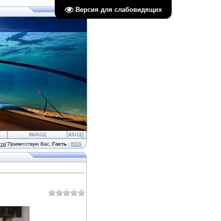
Версия для слабовидящих
ВЫХОД
ВХОД
сти
"
Приветствую Вас
,
Гость
·
RSS