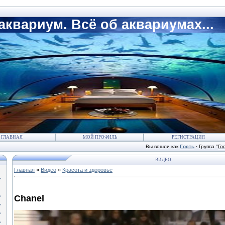
квариум. Всё об аквариумах...
ГЛАВНАЯ
МОЙ ПРОФИЛЬ
РЕГИСТРАЦИЯ
Вы вошли как
Гость
·
Группа
"
Го
ВИДЕО
Главная
»
Видео
»
Красота и здоровье
Chanel