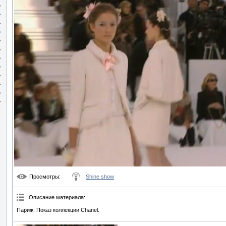
Просмотры
:
Shine show
Описание материала
:
Париж. Показ коллекции Chanel.