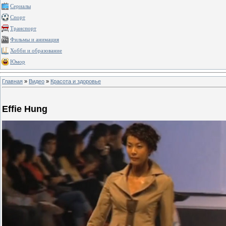
Сериалы
Спорт
Транспорт
Фильмы и анимация
Хобби и образование
Юмор
Главная
»
Видео
»
Красота и здоровье
Effie Hung