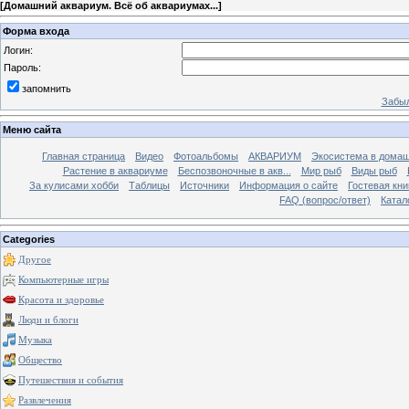
[
Домашний аквариум. Всё об аквариумах...
]
Форма входа
Логин:
Пароль:
запомнить
Забыл
Меню сайта
Главная страница
Видео
Фотоальбомы
АКВАРИУМ
Экосистема в домаш
Растение в аквариуме
Беспозвоночные в акв...
Мир рыб
Виды рыб
За кулисами хобби
Таблицы
Источники
Информация о сайте
Гостевая кни
FAQ (вопрос/ответ)
Катал
Categories
Другое
Компьютерные игры
Красота и здоровье
Люди и блоги
Музыка
Общество
Путешествия и события
Развлечения