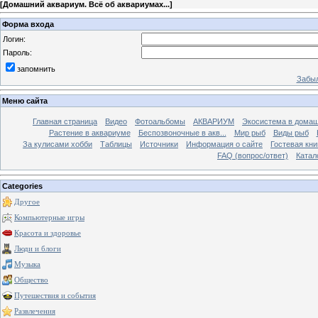
[
Домашний аквариум. Всё об аквариумах...
]
Форма входа
Логин:
Пароль:
запомнить
Забыл
Меню сайта
Главная страница
Видео
Фотоальбомы
АКВАРИУМ
Экосистема в домаш
Растение в аквариуме
Беспозвоночные в акв...
Мир рыб
Виды рыб
За кулисами хобби
Таблицы
Источники
Информация о сайте
Гостевая кни
FAQ (вопрос/ответ)
Катал
Categories
Другое
Компьютерные игры
Красота и здоровье
Люди и блоги
Музыка
Общество
Путешествия и события
Развлечения