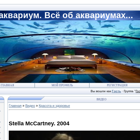
квариум. Всё об аквариумах...
ГЛАВНАЯ
МОЙ ПРОФИЛЬ
РЕГИСТРАЦИЯ
Вы вошли как
Гость
·
Группа
"
Го
ВИДЕО
Главная
»
Видео
»
Красота и здоровье
Stella McCartney. 2004