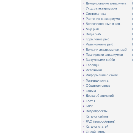
Декорирование аквариума
Уход за аквариумом
Систематика
Растение в аквариуме
Беспозвоночные в акв...
Мир рыб
Виды рыб
Кормление рыб
Размножение рыб
Болезни аквариумных рыб
Планировки аквариумов
За кулисами хобби
Таблицы
Источники
Информация о сайте
Гостевая книга
Обратная связь
Форум
Доска объявлений
Тесты
Блог
Видеопроекты
Каталог сайтов
FAQ (вопрос/ответ)
Каталог статей
Онлайн игры