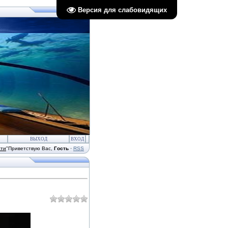
Версия для слабовидящих
ВЫХОД
ВХОД
сти
"
Приветствую Вас
,
Гость
·
RSS