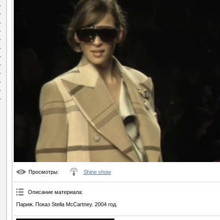
Просмотры
:
Shine show
Описание материала
:
Париж. Показ Stella McCartney. 2004 год.