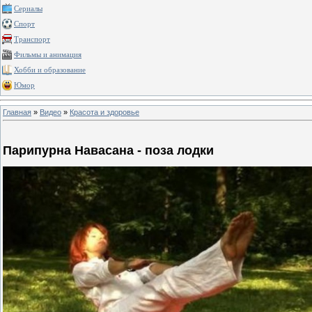
Сериалы
Спорт
Транспорт
Фильмы и анимация
Хобби и образование
Юмор
Главная
»
Видео
»
Красота и здоровье
Парипурна Навасана - поза лодки