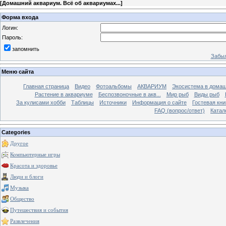
[
Домашний аквариум. Всё об аквариумах...
]
Форма входа
Логин:
Пароль:
запомнить
Забыл
Меню сайта
Главная страница
Видео
Фотоальбомы
АКВАРИУМ
Экосистема в домаш
Растение в аквариуме
Беспозвоночные в акв...
Мир рыб
Виды рыб
За кулисами хобби
Таблицы
Источники
Информация о сайте
Гостевая кни
FAQ (вопрос/ответ)
Катал
Categories
Другое
Компьютерные игры
Красота и здоровье
Люди и блоги
Музыка
Общество
Путешествия и события
Развлечения