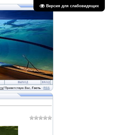
Версия для слабовидящих
ВЫХОД
ВХОД
сти
"
Приветствую Вас
,
Гость
·
RSS