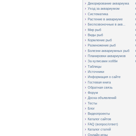
Декорирование аквариума
Уход за аквариумом
Систематика
Растение в аквариуме
Беспозвоночные в акв...
Мир рыб
Виды рыб
Кормление рыб
Размножение рыб
Болезни аквариумных рыб
Планировки аквариумов
За кулисами хобби
Таблицы
Источники
Информация о сайте
Гостевая книга
Обратная связь
Форум
Доска объявлений
Тесты
Блог
Видеопроекты
Каталог сайтов
FAQ (вопрос/ответ)
Каталог статей
Онлайн игры