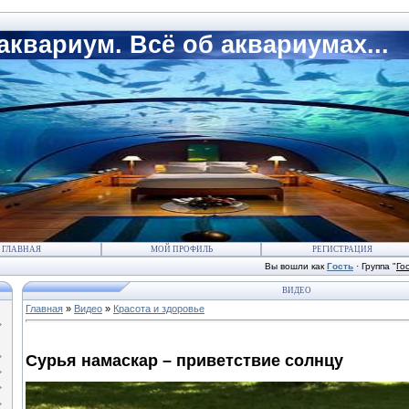
квариум. Всё об аквариумах...
ГЛАВНАЯ
МОЙ ПРОФИЛЬ
РЕГИСТРАЦИЯ
Вы вошли как
Гость
·
Группа
"
Го
ВИДЕО
Главная
»
Видео
»
Красота и здоровье
Сурья намаскар – приветствие солнцу