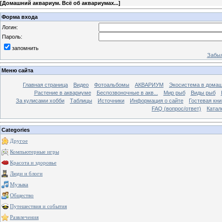
[
Домашний аквариум. Всё об аквариумах...
]
Форма входа
Логин:
Пароль:
запомнить
Забыл
Меню сайта
Главная страница
Видео
Фотоальбомы
АКВАРИУМ
Экосистема в домаш
Растение в аквариуме
Беспозвоночные в акв...
Мир рыб
Виды рыб
За кулисами хобби
Таблицы
Источники
Информация о сайте
Гостевая кни
FAQ (вопрос/ответ)
Катал
Categories
Другое
Компьютерные игры
Красота и здоровье
Люди и блоги
Музыка
Общество
Путешествия и события
Развлечения