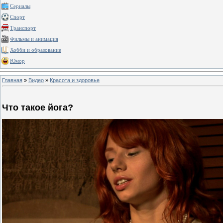
Сериалы
Спорт
Транспорт
Фильмы и анимация
Хобби и образование
Юмор
Главная
»
Видео
»
Красота и здоровье
Что такое йога?