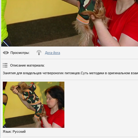
Просмотры
:
Дога-йога
Описание материала
:
Занятия для владельцев четвероногих питомцев.Суть методики в оригинальном взаи
Язык
: Русский