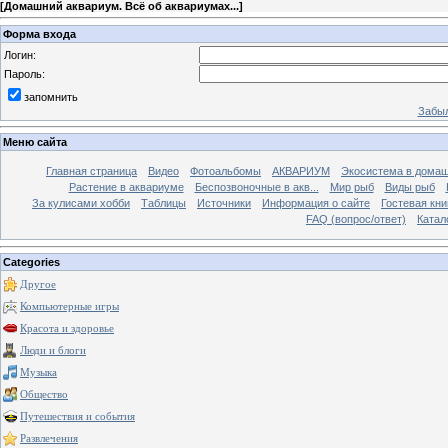
[
Домашний аквариум. Всё об аквариумах...
]
Форма входа
Логин:
Пароль:
запомнить
Забыл
Меню сайта
Главная страница
Видео
Фотоальбомы
АКВАРИУМ
Экосистема в домаш
Растение в аквариуме
Беспозвоночные в акв...
Мир рыб
Виды рыб
За кулисами хобби
Таблицы
Источники
Информация о сайте
Гостевая кни
FAQ (вопрос/ответ)
Катал
Categories
Другое
Компьютерные игры
Красота и здоровье
Люди и блоги
Музыка
Общество
Путешествия и события
Развлечения