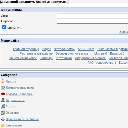
[
Домашний аквариум. Всё об аквариумах...
]
Форма входа
Логин:
Пароль:
запомнить
Забыл
Меню сайта
Главная страница
Видео
Фотоальбомы
АКВАРИУМ
Экосистема в домаш
Растение в аквариуме
Беспозвоночные в акв...
Мир рыб
Виды рыб
За кулисами хобби
Таблицы
Источники
Информация о сайте
Гостевая кни
FAQ (вопрос/ответ)
Катал
Categories
Другое
Компьютерные игры
Красота и здоровье
Люди и блоги
Музыка
Общество
Путешествия и события
Развлечения