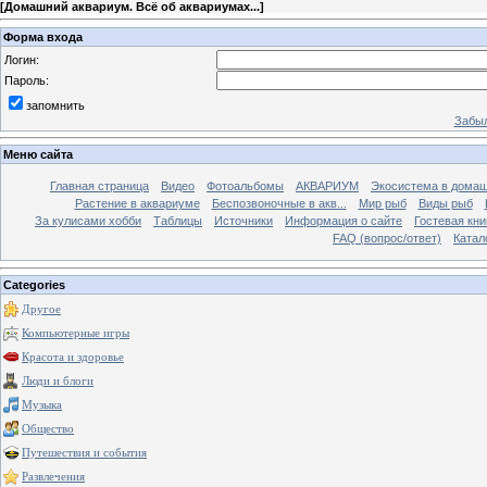
[
Домашний аквариум. Всё об аквариумах...
]
Форма входа
Логин:
Пароль:
запомнить
Забыл
Меню сайта
Главная страница
Видео
Фотоальбомы
АКВАРИУМ
Экосистема в домаш
Растение в аквариуме
Беспозвоночные в акв...
Мир рыб
Виды рыб
За кулисами хобби
Таблицы
Источники
Информация о сайте
Гостевая кни
FAQ (вопрос/ответ)
Катал
Categories
Другое
Компьютерные игры
Красота и здоровье
Люди и блоги
Музыка
Общество
Путешествия и события
Развлечения