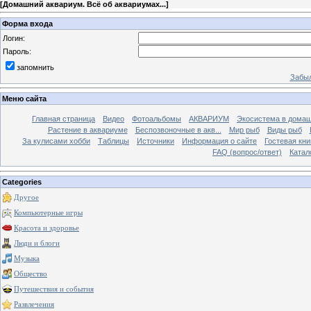
[
Домашний аквариум. Всё об аквариумах...
]
Форма входа
Логин:
Пароль:
запомнить
Забыл
Меню сайта
Главная страница
Видео
Фотоальбомы
АКВАРИУМ
Экосистема в домаш
Растение в аквариуме
Беспозвоночные в акв...
Мир рыб
Виды рыб
За кулисами хобби
Таблицы
Источники
Информация о сайте
Гостевая кни
FAQ (вопрос/ответ)
Катал
Categories
Другое
Компьютерные игры
Красота и здоровье
Люди и блоги
Музыка
Общество
Путешествия и события
Развлечения