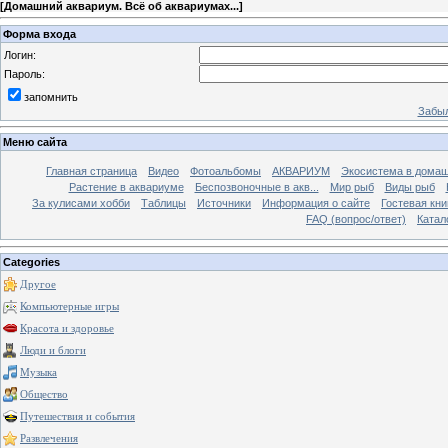
[
Домашний аквариум. Всё об аквариумах...
]
Форма входа
Логин:
Пароль:
запомнить
Забыл
Меню сайта
Главная страница
Видео
Фотоальбомы
АКВАРИУМ
Экосистема в домаш
Растение в аквариуме
Беспозвоночные в акв...
Мир рыб
Виды рыб
За кулисами хобби
Таблицы
Источники
Информация о сайте
Гостевая кни
FAQ (вопрос/ответ)
Катал
Categories
Другое
Компьютерные игры
Красота и здоровье
Люди и блоги
Музыка
Общество
Путешествия и события
Развлечения