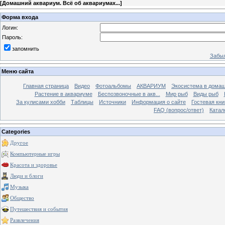
[
Домашний аквариум. Всё об аквариумах...
]
Форма входа
Логин:
Пароль:
запомнить
Забыл
Меню сайта
Главная страница
Видео
Фотоальбомы
АКВАРИУМ
Экосистема в домаш
Растение в аквариуме
Беспозвоночные в акв...
Мир рыб
Виды рыб
За кулисами хобби
Таблицы
Источники
Информация о сайте
Гостевая кни
FAQ (вопрос/ответ)
Катал
Categories
Другое
Компьютерные игры
Красота и здоровье
Люди и блоги
Музыка
Общество
Путешествия и события
Развлечения