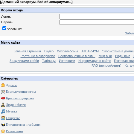
[
Домашний аквариум. Всё об аквариумах...
]
Форма входа
Логин:
Пароль:
запомнить
Забыл
Меню сайта
Главная страница
Видео
Фотоальбомы
АКВАРИУМ
Экосистема в домаш
Растение в аквариуме
Беспозвоночные в акв...
Мир рыб
Виды рыб
За кулисами хобби
Таблицы
Источники
Информация о сайте
Гостевая кни
FAQ (вопрос/ответ)
Катал
Categories
Другое
Компьютерные игры
Красота и здоровье
Люди и блоги
Музыка
Общество
Путешествия и события
Развлечения