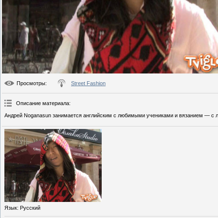
Просмотры
:
Street Fashion
Описание материала
:
Андрей Noganasun занимается английским с любимыми учениками и вязанием — с 
Язык
: Русский