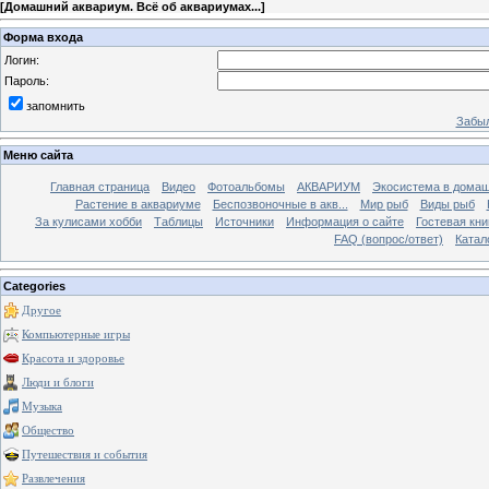
[
Домашний аквариум. Всё об аквариумах...
]
Форма входа
Логин:
Пароль:
запомнить
Забыл
Меню сайта
Главная страница
Видео
Фотоальбомы
АКВАРИУМ
Экосистема в домаш
Растение в аквариуме
Беспозвоночные в акв...
Мир рыб
Виды рыб
За кулисами хобби
Таблицы
Источники
Информация о сайте
Гостевая кни
FAQ (вопрос/ответ)
Катал
Categories
Другое
Компьютерные игры
Красота и здоровье
Люди и блоги
Музыка
Общество
Путешествия и события
Развлечения