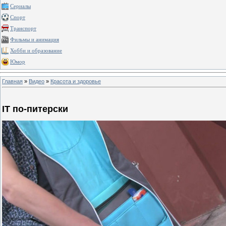
Сериалы
Спорт
Транспорт
Фильмы и анимация
Хобби и образование
Юмор
Главная
»
Видео
»
Красота и здоровье
IT по-питерски