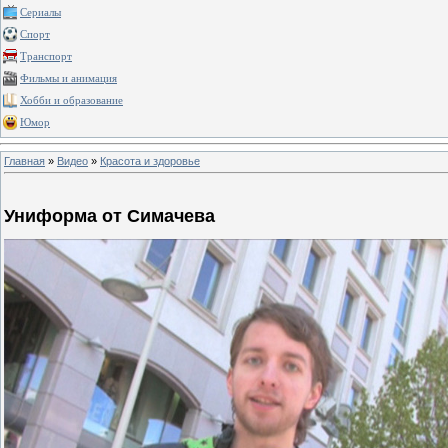
Сериалы
Спорт
Транспорт
Фильмы и анимация
Хобби и образование
Юмор
Главная
»
Видео
»
Красота и здоровье
Униформа от Симачева