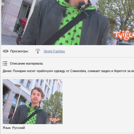
Просмотры
:
Street Fashion
Описание материала
:
Денис Понарин носит «рабочую» одежду от Симачёва, снимает видео и борется за в
Язык
: Русский