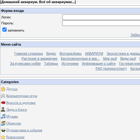
[
Домашний аквариум. Всё об аквариумах...
]
Форма входа
Логин:
Пароль:
запомнить
Забыл
Меню сайта
Главная страница
Видео
Фотоальбомы
АКВАРИУМ
Экосистема в домаш
Растение в аквариуме
Беспозвоночные в акв...
Мир рыб
Виды рыб
За кулисами хобби
Таблицы
Источники
Информация о сайте
Гостевая кни
FAQ (вопрос/ответ)
Катал
Categories
Другое
Компьютерные игры
Красота и здоровье
Люди и блоги
Музыка
Общество
Путешествия и события
Развлечения