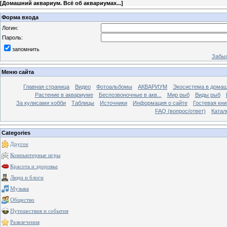
[
Домашний аквариум. Всё об аквариумах...
]
Форма входа
Логин:
Пароль:
запомнить
Забыл
Меню сайта
Главная страница
Видео
Фотоальбомы
АКВАРИУМ
Экосистема в домаш
Растение в аквариуме
Беспозвоночные в акв...
Мир рыб
Виды рыб
За кулисами хобби
Таблицы
Источники
Информация о сайте
Гостевая кни
FAQ (вопрос/ответ)
Катал
Categories
Другое
Компьютерные игры
Красота и здоровье
Люди и блоги
Музыка
Общество
Путешествия и события
Развлечения