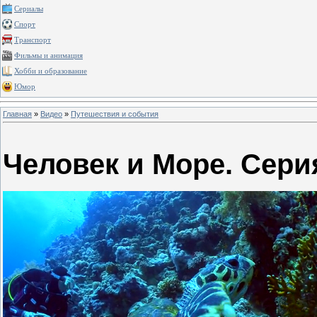
Сериалы
Спорт
Транспорт
Фильмы и анимация
Хобби и образование
Юмор
Главная
»
Видео
»
Путешествия и события
Человек и Море. Сери