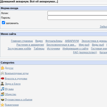
[
Домашний аквариум. Всё об аквариумах...
]
Форма входа
Логин:
Пароль:
запомнить
Забыл
Меню сайта
Главная страница
Видео
Фотоальбомы
АКВАРИУМ
Экосистема в домаш
Растение в аквариуме
Беспозвоночные в акв...
Мир рыб
Виды рыб
За кулисами хобби
Таблицы
Источники
Информация о сайте
Гостевая кни
FAQ (вопрос/ответ)
Катал
Categories
Другое
Компьютерные игры
Красота и здоровье
Люди и блоги
Музыка
Общество
Путешествия и события
Развлечения