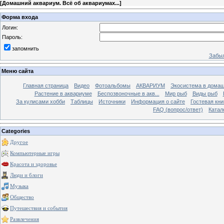
[
Домашний аквариум. Всё об аквариумах...
]
Форма входа
Логин:
Пароль:
запомнить
Забыл
Меню сайта
Главная страница
Видео
Фотоальбомы
АКВАРИУМ
Экосистема в домаш
Растение в аквариуме
Беспозвоночные в акв...
Мир рыб
Виды рыб
За кулисами хобби
Таблицы
Источники
Информация о сайте
Гостевая кни
FAQ (вопрос/ответ)
Катал
Categories
Другое
Компьютерные игры
Красота и здоровье
Люди и блоги
Музыка
Общество
Путешествия и события
Развлечения