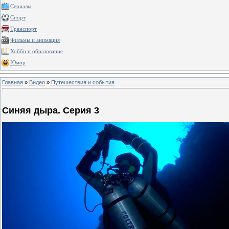
Сериалы
Спорт
Транспорт
Фильмы и анимация
Хобби и образование
Юмор
Главная
»
Видео
»
Путешествия и события
Синяя дыра. Серия 3