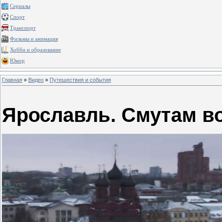
Сериалы
Спорт
Транспорт
Фильмы и анимация
Хобби и образование
Юмор
Главная
»
Видео
»
Путешествия и события
Ярославль. Смутам в