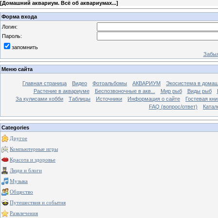
[
Домашний аквариум. Всё об аквариумах...
]
Форма входа
Логин:
Пароль:
запомнить
Забыл
Меню сайта
Главная страница
Видео
Фотоальбомы
АКВАРИУМ
Экосистема в домаш
Растение в аквариуме
Беспозвоночные в акв...
Мир рыб
Виды рыб
За кулисами хобби
Таблицы
Источники
Информация о сайте
Гостевая кни
FAQ (вопрос/ответ)
Катал
Categories
Другое
Компьютерные игры
Красота и здоровье
Люди и блоги
Музыка
Общество
Путешествия и события
Развлечения