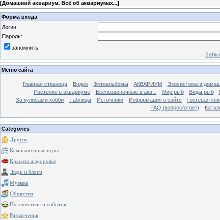
[
Домашний аквариум. Всё об аквариумах...
]
Форма входа
Логин:
Пароль:
запомнить
Забыл
Меню сайта
Главная страница
Видео
Фотоальбомы
АКВАРИУМ
Экосистема в домаш
Растение в аквариуме
Беспозвоночные в акв...
Мир рыб
Виды рыб
За кулисами хобби
Таблицы
Источники
Информация о сайте
Гостевая кни
FAQ (вопрос/ответ)
Катал
Categories
Другое
Компьютерные игры
Красота и здоровье
Люди и блоги
Музыка
Общество
Путешествия и события
Развлечения