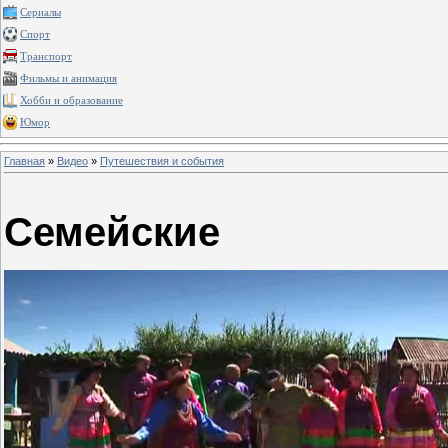
Сериалы
Спорт
Транспорт
Фильмы и анимация
Хобби и образование
Юмор
Главная
»
Видео
»
Путешествия и события
Семейские