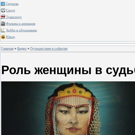
Сериалы
Спорт
Транспорт
Фильмы и анимация
Хобби и образование
Юмор
Главная
»
Видео
»
Путешествия и события
Роль женщины в судь