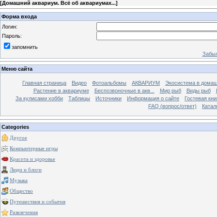
[
Домашний аквариум. Всё об аквариумах...
]
Форма входа
Логин:
Пароль:
запомнить
Забыл
Меню сайта
Главная страница
Видео
Фотоальбомы
АКВАРИУМ
Экосистема в домаш
Растение в аквариуме
Беспозвоночные в акв...
Мир рыб
Виды рыб
За кулисами хобби
Таблицы
Источники
Информация о сайте
Гостевая кни
FAQ (вопрос/ответ)
Катал
Categories
Другое
Компьютерные игры
Красота и здоровье
Люди и блоги
Музыка
Общество
Путешествия и события
Развлечения