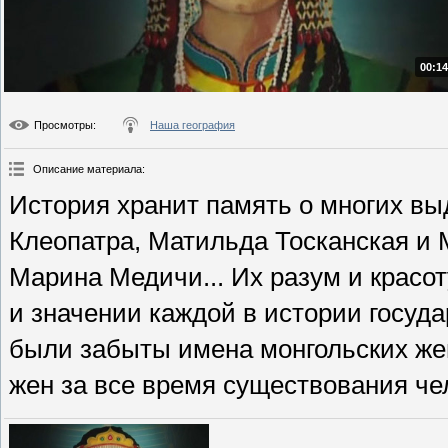
00:14
Просмотры
:
Наша география
Описание материала
:
История хранит память о многих в
Клеопатра, Матильда Тосканская и 
Марина Медичи... Их разум и красо
и значении каждой в истории госуд
были забыты имена монгольских ж
жен за все время существования че