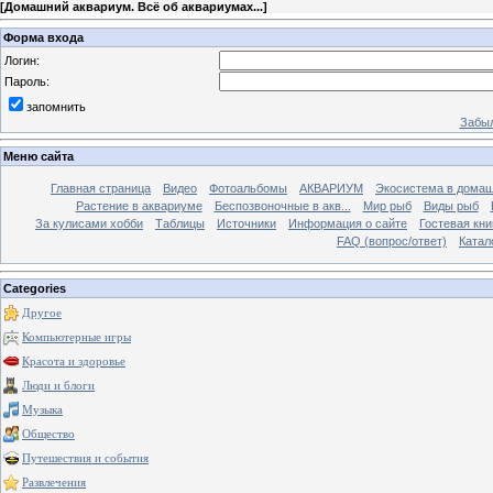
[
Домашний аквариум. Всё об аквариумах...
]
Форма входа
Логин:
Пароль:
запомнить
Забыл
Меню сайта
Главная страница
Видео
Фотоальбомы
АКВАРИУМ
Экосистема в домаш
Растение в аквариуме
Беспозвоночные в акв...
Мир рыб
Виды рыб
За кулисами хобби
Таблицы
Источники
Информация о сайте
Гостевая кни
FAQ (вопрос/ответ)
Катал
Categories
Другое
Компьютерные игры
Красота и здоровье
Люди и блоги
Музыка
Общество
Путешествия и события
Развлечения