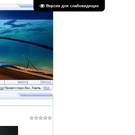
Версия для слабовидящих
ВЫХОД
ВХОД
сти
"
Приветствую Вас
,
Гость
·
RSS