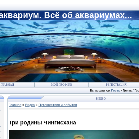
квариум. Всё об аквариумах...
ГЛАВНАЯ
МОЙ ПРОФИЛЬ
РЕГИСТРАЦИЯ
Вы вошли как
Гость
·
Группа
"
Го
ВИДЕО
Главная
»
Видео
»
Путешествия и события
Три родины Чингисхана