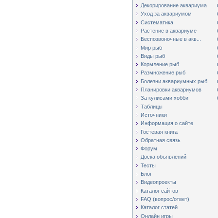
Декорирование аквариума
Уход за аквариумом
Систематика
Растение в аквариуме
Беспозвоночные в акв...
Мир рыб
Виды рыб
Кормление рыб
Размножение рыб
Болезни аквариумных рыб
Планировки аквариумов
За кулисами хобби
Таблицы
Источники
Информация о сайте
Гостевая книга
Обратная связь
Форум
Доска объявлений
Тесты
Блог
Видеопроекты
Каталог сайтов
FAQ (вопрос/ответ)
Каталог статей
Онлайн игры