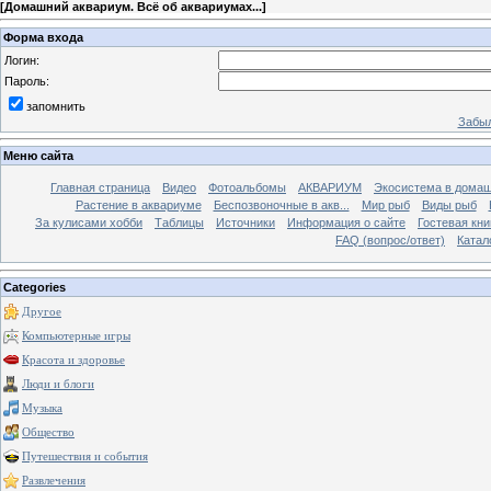
[
Домашний аквариум. Всё об аквариумах...
]
Форма входа
Логин:
Пароль:
запомнить
Забыл
Меню сайта
Главная страница
Видео
Фотоальбомы
АКВАРИУМ
Экосистема в домаш
Растение в аквариуме
Беспозвоночные в акв...
Мир рыб
Виды рыб
За кулисами хобби
Таблицы
Источники
Информация о сайте
Гостевая кни
FAQ (вопрос/ответ)
Катал
Categories
Другое
Компьютерные игры
Красота и здоровье
Люди и блоги
Музыка
Общество
Путешествия и события
Развлечения