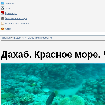
Сериалы
Спорт
Транспорт
Фильмы и анимация
Хобби и образование
Юмор
Главная
»
Видео
»
Путешествия и события
Дахаб. Красное море. 